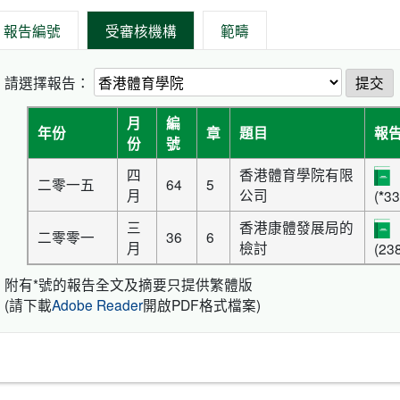
報告編號
受審核機構
範疇
請選擇報告：
提交
月
編
年份
章
題目
報
份
號
四
香港體育學院有限
二零一五
64
5
月
公司
(
*
33
三
香港康體發展局的
二零零一
36
6
月
檢討
(23
附有*號的報告全文及摘要只提供繁體版
(請下載
Adobe Reader
開啟PDF格式檔案)