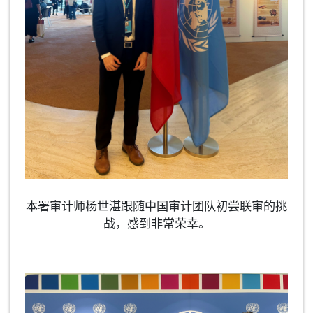
本署审计师杨世湛跟随中国审计团队初尝联审的挑
战，感到非常荣幸。