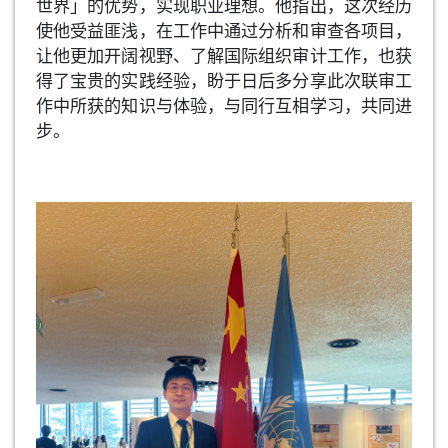
世界」的优势，实现职业理想。他指出，这次经历
使他受益匪浅，在工作中通过分析和审查各项目，
让他更加开阔视野、了解国际组织审计工作，也获
得了宝贵的实践经验，盼于日后多分享此次联审工
作中所获的知识与体验，与同行互相学习，共同进
步。