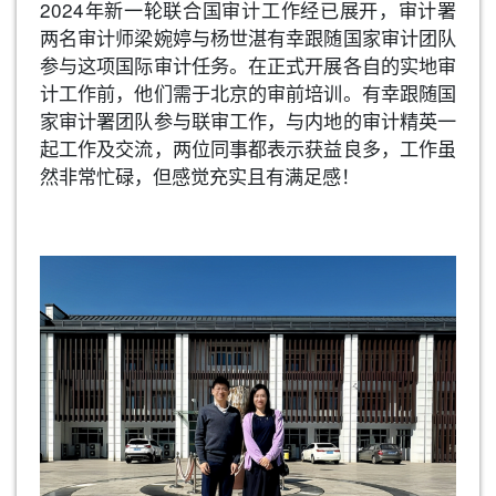
2024年新一轮联合国审计工作经已展开，审计署
两名审计师梁婉婷与杨世湛有幸跟随国家审计团队
参与这项国际审计任务。在正式开展各自的实地审
计工作前，他们需于北京的审前培训。有幸跟随国
家审计署团队参与联审工作，与内地的审计精英一
起工作及交流，两位同事都表示获益良多，工作虽
然非常忙碌，但感觉充实且有满足感！