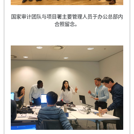
国家审计团队与项目署主要管理人员于办公总部内
合照留念。