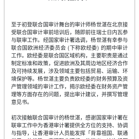
至于初登联合国审计舞台的审计师杨世湛在北京接
受联合国审计审前培训后，随即前往瑞士日内瓦参
与联审工作。经国家审计署选调，杨世湛有幸参与
联合国欧洲经济委员会 (下称欧经委) 的期中审计
工作。欧经委是联合国区域机构，主要职责是通过
制定标准和政策，促进欧洲及其周边地区经济合作
及可持续发展，涉及领域主要包括贸易、运输、环
境保护等。杨世湛主要负责欧经委的财务预算及资
产管理领域的审计工作，揭示欧经委在财务资产管
理等方面存在的问题，提出审计建议，并撰写管理
意见书。
初次接触联合国审计的杨世湛，感谢国家审计署在
联审工作中为香港审计署提供全方位的支持、协调
与指导，让香港审计人员能发挥「背靠祖国、联通