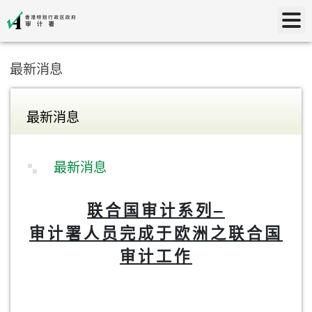
最新消息
最新消息
最新消息
联合国审计系列–
审计署人员完成于欧洲之联合国
审计工作