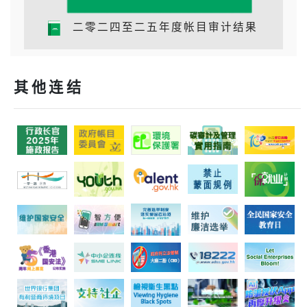
二零二四至二五年度帐目审计结果
25/09/2025
二零二四至二零二五年度香港特别行政区政府帐目审
计结果报告书
其他连结
03/09/2025
审计署署长随国家审计署出席世界审计组织大数据工
作组第九次会议
07/08/2025
审计署署长率团访问澳门审计署
03/07/2025
审计署工作体验计划 助中学生寻找职志方向
16/06/2025
澳门审计署代表团到访审计署
07/06/2025