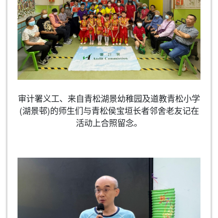
审计署义工、来自青松湖景幼稚园及道教青松小学
(湖景邨)的师生们与青松侯宝垣长者邻舍老友记在
活动上合照留念。