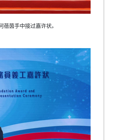
何蓓茵手中接过嘉许状。