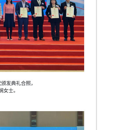
状颁发典礼合照，
娴女士。