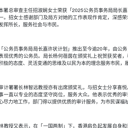
本署总审查主任招淑娴女士荣获「2025公务员事务局局长
一。招女士感谢部门及局方对她的工作表现作肯定，深感荣
发挥所长，服务社会与市民。
「公务员事务局局长嘉许状计划」推出至今逾20年，由公
表现优秀的公务员。局长杨何蓓茵在颁奖礼上祝贺获奖者，
积极的态度、灵活变通的思维及以民为本的理念服务市民，
审计署署长林智远教授亦有出席颁奖礼，与招女士分享喜悦
事一直以专业的态度坚守岗位，服务大众。他表示优秀的审
心尽力地工作，部门得以提供优质的审计服务，为市民谋福
林教授又表示，在「一国两制」下，香港肩负起发展自身和