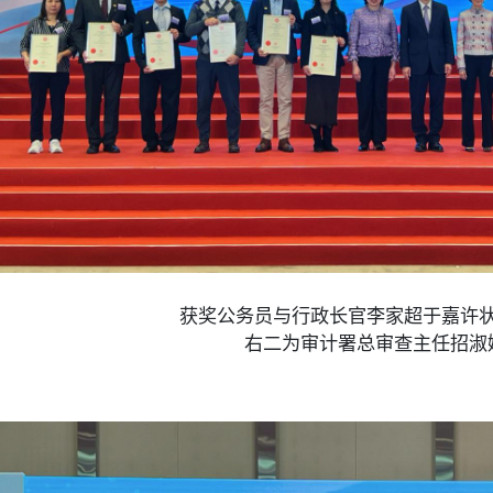
获奖公务员与行政长官李家超于嘉许
右二为审计署总审查主任招淑