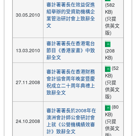
審計署署長在效益促進
(582
組舉辦的受資助機構企
KB)
30.05.2010
業管治研討會上致辭全
(只提
文
供英文
版)
審計署署長在香港電台
13.03.2010
節目《香港家書》中致
(208
辭全文
KB)
(52
審計署署長在香港財務
KB)
會計協會周年晚宴暨慶
27.11.2008
(只提
祝成立二十周年典禮上
供英文
致辭全文
版)
(80
審計署署長於2008年在
KB)
澳洲會計師公會研討會
24.10.2008
(只提
上就《公營機構績效審
供英文
計》致辭全文
版)