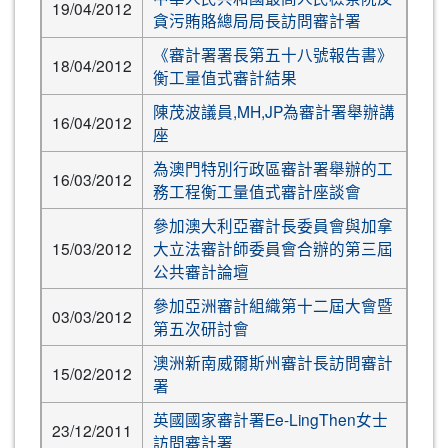
19/04/2012
貪污賄賂總局局長訪問審計署
《審計署署長第五十八號報告書》
18/04/2012
衡工量值式審計結果
陳茂波議員,MH,JP為審計署舉辦講
16/04/2012
座
為澳門特別行政區審計署舉辦的工
16/03/2012
務工程衡工量值式審計座談會
參加澳大利亞審計長委員會與加拿
15/03/2012
大立法審計師委員會合辦的第三屆
公共審計論壇
參加亞洲審計組織第十二屆大會暨
03/03/2012
第五次研討會
澳洲新南威爾斯州審計長訪問審計
15/02/2012
署
英國國家審計署Ee-LingThen女士
23/12/2011
訪問審計署