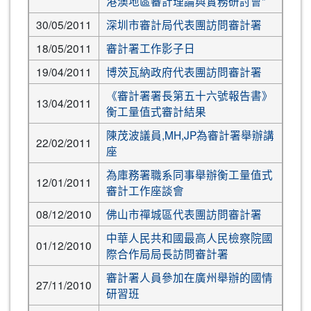
港澳地區審計理論與實務研討會"
30/05/2011
深圳市審計局代表團訪問審計署
18/05/2011
審計署工作影子日
19/04/2011
博茨瓦納政府代表團訪問審計署
《審計署署長第五十六號報告書》
13/04/2011
衡工量值式審計結果
陳茂波議員,MH,JP為審計署舉辦講
22/02/2011
座
為庫務署職系同事舉辦衡工量值式
12/01/2011
審計工作座談會
08/12/2010
佛山市禪城區代表團訪問審計署
中華人民共和國最高人民檢察院國
01/12/2010
際合作局局長訪問審計署
審計署人員參加在廣州舉辦的國情
27/11/2010
研習班