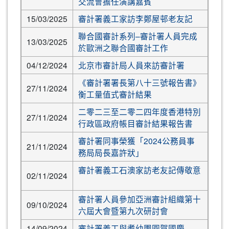
交流會擔任演講嘉賓
15/03/2025
審計署義工家訪李鄭屋邨老友記
聯合國審計系列–審計署人員完成
13/03/2025
於歐洲之聯合國審計工作
04/12/2024
北京市審計局人員來訪審計署
《審計署署長第八十三號報告書》
27/11/2024
衡工量值式審計結果
二零二三至二零二四年度香港特別
27/11/2024
行政區政府帳目審計結果報告書
審計署同事榮獲「2024公務員事
21/11/2024
務局局長嘉許狀」
審計署義工石澳家訪老友記傳敬意
02/11/2024
審計署人員參加亞洲審計組織第十
09/10/2024
六屆大會暨第九次研討會
14/09/2024
審計署義工與耆幼團圓賀國慶